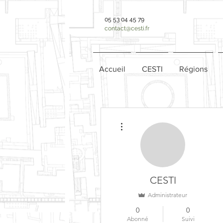
05 53 04 45 79
contact@cesti.fr
Accueil
CESTI
Régions
Plus d'actions
CESTI
Administrateur
0
0
Abonné
Suivi