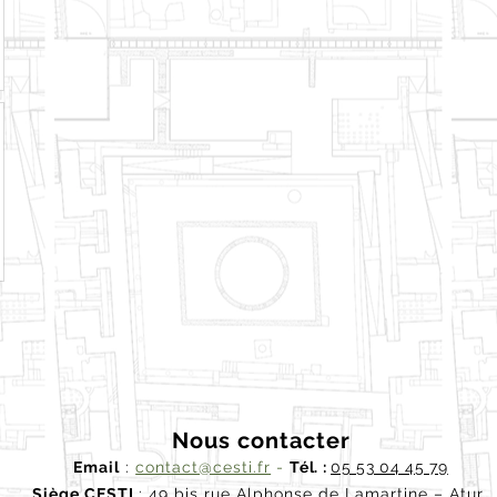
Nous contacter
Email
:
contact@cesti.fr
-
Tél. :
05 53 04 45 79
Siège CESTI
:
49 bis rue Alphonse de Lama
rtine – Atur